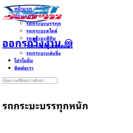
Skip
หน้าแรก
to
ประเภทรถ
content
รถกระบะบรรทุก
รถกระบะสไลด์
ออกรถวิ่งงาน ♾️
รถกระบะตู้ทึบ
รถกระบะตู้เย็นติดแอร์
รถกระบะแต่งซิ่ง
โปรโมชั่น
ติดต่อเรา
Search
for:
รถกระบะบรรทุกหนัก