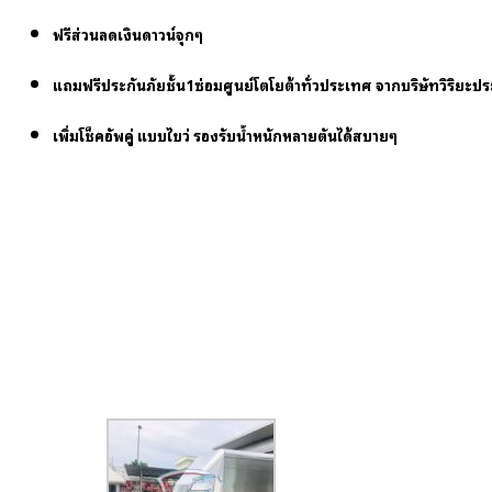
ฟรีส่วนลดเงินดาวน์จุกๆ
แถมฟรีประกันภัยชั้น1ซ่อมศูนย์โตโยต้าทั่วประเทศ จากบริษัทวิริยะป
เพิ่มโช็คอัพคู่ แบบไขว่ รองรับน้ำหนักหลายตันได้สบายๆ