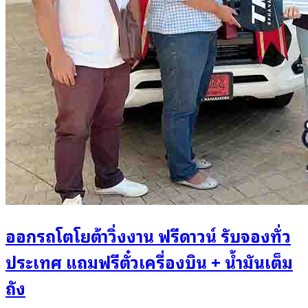
ออกรถโตโยต้าวิ่งงาน ฟรีดาวน์ รับจองทั่ว
ประเทศ แถมฟรีตั๋วเครื่องบิน + น้ำมันเต็ม
ถัง