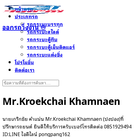
Skip
หน้าแรก
to
ประเภทรถ
content
รถกระบะบรรทุก
ออกรถวิ่งงาน ♾️
รถกระบะสไลด์
รถกระบะตู้ทึบ
รถกระบะตู้เย็นติดแอร์
รถกระบะแต่งซิ่ง
โปรโมชั่น
ติดต่อเรา
Search
for:
Mr.Kroekchai Khamnaen
นายเกริกชัย คำแน่น Mr.Kroekchai Khamnaen (ปิงปอง)ที่
ปรึกษารถยนต์ ยินดีให้บริการครับเบอร์โทรติดต่อ 0851929494
ID:LINE ไอดีไลน์ pongpang162