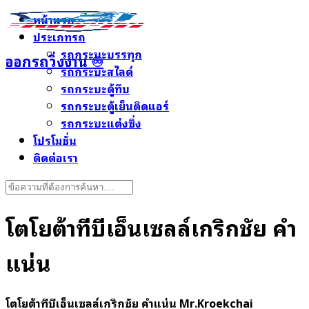
Skip
หน้าแรก
to
ประเภทรถ
content
รถกระบะบรรทุก
ออกรถวิ่งงาน ♾️
รถกระบะสไลด์
รถกระบะตู้ทึบ
รถกระบะตู้เย็นติดแอร์
รถกระบะแต่งซิ่ง
โปรโมชั่น
ติดต่อเรา
Search
for:
โตโยต้าทีบีเอ็นเซลล์เกริกชัย คำ
แน่น
โตโยต้าทีบีเอ็นเซลล์เกริกชัย คำแน่น Mr.Kroekchai