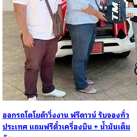
ออกรถโตโยต้าวิ่งงาน ฟรีดาวน์ รับจองทั่ว
ประเทศ แถมฟรีตั๋วเครื่องบิน + น้ำมันเต็ม