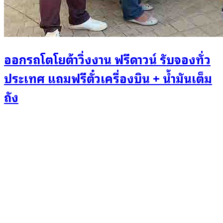
ออกรถโตโยต้าวิ่งงาน ฟรีดาวน์ รับจองทั่ว
ประเทศ แถมฟรีตั๋วเครื่องบิน + น้ำมันเต็ม
ถัง