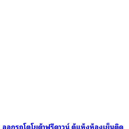
ออกรถโตโยต้าฟรีดาวน์ ตู้แห้งห้องเย็นติด