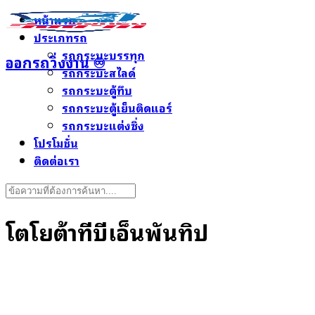
Skip
หน้าแรก
to
ประเภทรถ
content
รถกระบะบรรทุก
ออกรถวิ่งงาน ♾️
รถกระบะสไลด์
รถกระบะตู้ทึบ
รถกระบะตู้เย็นติดแอร์
รถกระบะแต่งซิ่ง
โปรโมชั่น
ติดต่อเรา
Search
for:
โตโยต้าทีบีเอ็นพันทิป