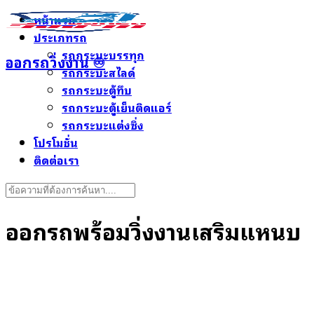
Skip
หน้าแรก
to
ประเภทรถ
content
รถกระบะบรรทุก
ออกรถวิ่งงาน ♾️
รถกระบะสไลด์
รถกระบะตู้ทึบ
รถกระบะตู้เย็นติดแอร์
รถกระบะแต่งซิ่ง
โปรโมชั่น
ติดต่อเรา
Search
for:
ออกรถพร้อมวิ่งงานเสริมแหนบ