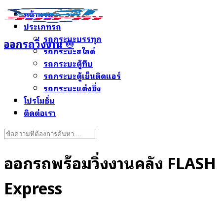
Skip
หน้าแรก
to
ประเภทรถ
content
รถกระบะบรรทุก
ออกรถวิ่งงาน ♾️
รถกระบะสไลด์
รถกระบะตู้ทึบ
รถกระบะตู้เย็นติดแอร์
รถกระบะแต่งซิ่ง
โปรโมชั่น
ติดต่อเรา
Search
for:
ออกรถพร้อมวิ่งงานคลัง FLASH
Express