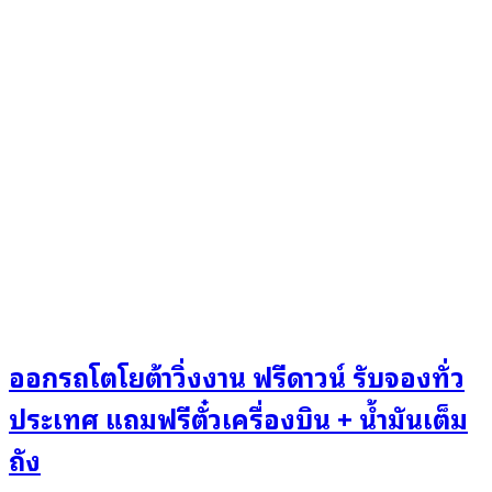
ออกรถโตโยต้าวิ่งงาน ฟรีดาวน์ รับจองทั่ว
ประเทศ แถมฟรีตั๋วเครื่องบิน + น้ำมันเต็ม
ถัง