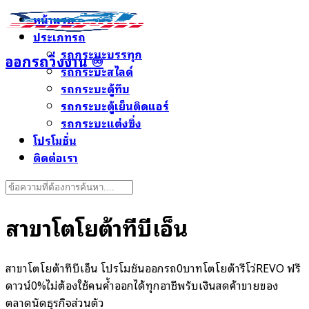
Skip
หน้าแรก
to
ประเภทรถ
content
รถกระบะบรรทุก
ออกรถวิ่งงาน ♾️
รถกระบะสไลด์
รถกระบะตู้ทึบ
รถกระบะตู้เย็นติดแอร์
รถกระบะแต่งซิ่ง
โปรโมชั่น
ติดต่อเรา
Search
for:
สาขาโตโยต้าทีบีเอ็น
สาขาโตโยต้าทีบีเอ็น โปรโมชั่นออกรถ0บาทโตโยต้ารีโว่REVO ฟรี
ดาวน์0%ไม่ต้องใช้คนค้ำออกได้ทุกอาชีพรับเงินสดค้าขายของ
ตลาดนัดธุรกิจส่วนตัว